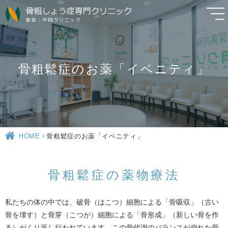
骨粗鬆症のお薬「イベニティ」
HOME
>
骨粗鬆症のお薬「イベニティ」
骨粗鬆症の薬物療法
私たちの体の中では、破骨（はこつ）細胞による「骨吸収」（古い
骨を壊す）と骨芽（こつが）細胞による「骨形成」（新しい骨を作
る）がくり返し行われています。この骨代謝のバランスが崩れた骨