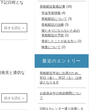
、下記日程とな
骨粗鬆症新着記事
(18)
学会学術情報
(4)
骨粗鬆症について
(3)
骨粗鬆症の治療
(3)
続きを読む »
寝たきりにならないための
骨粗鬆症の予防
(2)
骨折したことがある方へ
(2)
検査について
(2)
最近のエントリー
期発見と適切な
骨粗鬆症学会に出席のため、
9/11（金）、9/12（土） は休
診となります
お盆休み中の休診期間につい
続きを読む »
て
GWはカレンダー通り診療しま