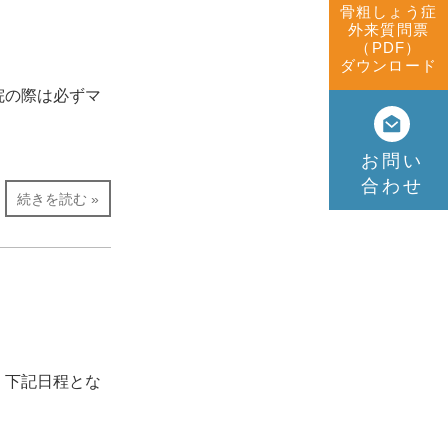
骨粗しょう症
外来質問票
（PDF）
ダウンロード
院の際は必ずマ
お問い
合わせ
続きを読む »
、下記日程とな